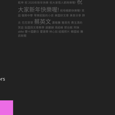
祝
乾坤
祝 2020年新年快樂
祝大家情人節跨樂喔!
大家新年快樂喔!
祝母親節快樂喔!
笑
話 復興中華
等擦屁股的小孩
美圖好文章
美食分享
肺
蔡英文
炎
花花草草
蕭敬騰
豬哥亮
費玉清的
笑話
貼圖與文章教學
趙麗穎 馮紹峰
郭台銘
阿妹
aMei
雙十國慶日
霍建華 林心如 結婚照片
韓國瑜
騰
訊新聞
rs