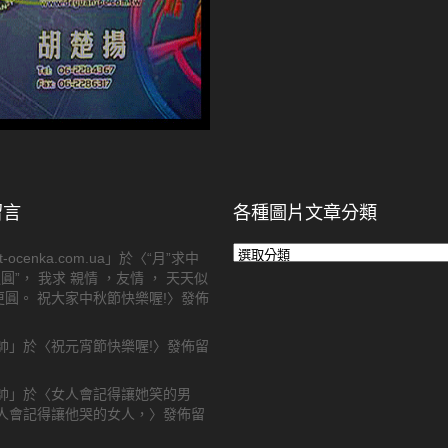
留言
各種圖片文章分類
各
t-ocenka.com.ua
」於〈
“月”求中
種
逢圓”， 我求 親情 ，友情 ， 天天似
圖
圓。 祝大家中秋節快樂喔!
〉發佈
片
文
帥
」於〈
祝元宵節快樂喔!
〉發佈留
章
分
類
帥
」於〈
女人會記得讓她笑的男
男人會記得讓他哭的女人，
〉發佈留