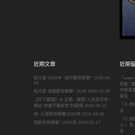
近期文章
近期
祝大家-2026年 “端午節快樂喔!”
2026-06-
「
exper
19
秋能`”
中秋情更
祝大家 母親節快樂喔! -2026
2026-05-09
留言
【月下聽風】AI 主唱，舞跳”人生如浮萍，
「
小 帥
唱出”命運不確定性”的感嘆
2026-03-12
言
祝~元宵節快樂喔!2026年
2026-03-02
「
小 帥
祝新年快樂喔 !-2026年
2026-02-17
人， 
言