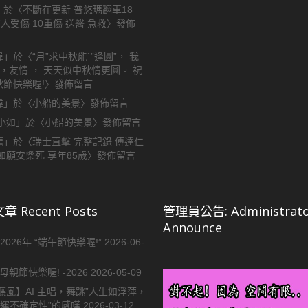
」於〈
不斷在更新 普悠瑪翻車18
7人受傷 10重傷 送醫 急救
〉發佈
偉
」於〈
“月”求中秋能`”逢圓”， 我
 ，友情 ， 天天似中秋情更圓。 祝
秋節快樂喔!
〉發佈留言
偉
」於〈
小船的美景
〉發佈留言
y小如
」於〈
小船的美景
〉發佈留言
龍
」於〈
瑞士直擊 完整記錄 傅達仁
如願安樂死 享年85歲
〉發佈留言
 Recent Posts
管理員公告: Administrato
Announce
2026年 “端午節快樂喔!”
2026-06-
母親節快樂喔! -2026
2026-05-09
聽風】AI 主唱，舞跳”人生如浮萍，
命運不確定性”的感嘆
2026-03-12