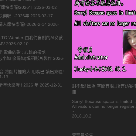
節快樂喔!2026年
2026-03-02
樂喔 !-2026年
2026-02-17
人節快樂喔!-2026-2-14
2026-
-TO Wander-由我們自創的AI女孩
MV
2026-02-10
合作歌曲的歌 : 心跳的探戈
ucky小如 余曉如)填詞影片製作
2026-
語音 將圖片裡的人 用嘴巴 讀出來喔!
1-13
年快樂喔 ! 2026 年
2025-12-31
對不起! 因為 空間有限..所有訪
冊
Sorry! Because space is limited
All visitors can no longer registe
~
2018.10.2.
管理員公告