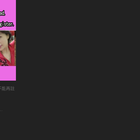
客不能再註
…
r…