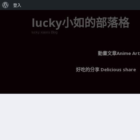
關
登入
於
lucky小如的部落格
WordPress
lucky xiaoru Blog
動畫文章Anime Arti
好吃的分享 Delicious share
記得你說願像這 座山 守護我