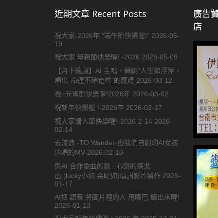
近期文章 Recent Posts
廣告贊
店
祝大家-2026年 “端午節快樂喔!”
2026-06-
19
祝大家 母親節快樂喔! -2026
2026-05-09
【月下聽風】AI 主唱，舞跳”人生如浮萍，
唱出”命運不確定性”的感嘆
2026-03-12
祝~元宵節快樂喔!2026年
2026-03-02
祝新年快樂喔 !-2026年
2026-02-17
祝大家情人節快樂喔!-2026-2-14
2026-
02-14
去流浪 -TO Wander-由我們自創的AI女孩
演唱的MV
2026-02-10
與AI 合作歌曲的歌 : 心跳的探戈
由 (lucky小如 余曉如)填詞影片製作
2026-
01-17
AI把 語音 將圖片裡的人 用嘴巴 讀出來喔!
2026-01-13