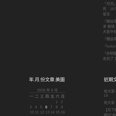
「
月亮
死 18
留言
「
魏益
求 親情
大家中
「
魏益
「
luck
「
許明
永別了 
年.月.份文章.美圖
近期文章
2026 年 8 月
祝大家-
19
一
二
三
四
五
六
日
1
2
祝大家 
3
4
5
6
7
8
9
【月下
10
11
12
13
14
15
16
唱出”