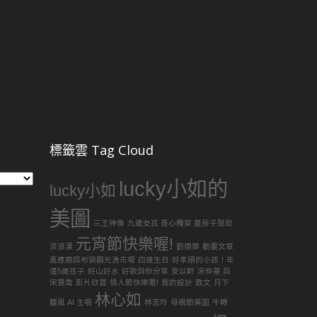
標籤雲 Tag Cloud
lucky小如的
lucky小如
美圖
三王神像
九歲女孩 善心種菜 蓋房子幫助
元宵節快樂喔!
流浪漢
劉德華
動畫文章
嘉應廟與布袋觀光漁市場
四歲生日
好孝順的小孩！年
僅5歲孩子
好山好水
好歌與你分享
安以軒
宋仲基 與
宋慧喬
影片欣賞
情人節快樂喔!
我的設計
散文
月下
林心如
聽風 AI 主唱
林志玲
母親節美圖
牛轉