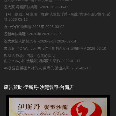
祝大家 母親節快樂喔! -2026
2026-05-09
【月下聽風】AI 主唱，舞跳”人生如浮萍，唱出”命運不確定性”的感
嘆
2026-03-12
祝~元宵節快樂喔!2026年
2026-03-02
祝新年快樂喔 !-2026年
2026-02-17
祝大家情人節快樂喔!-2026-2-14
2026-02-14
去流浪 -TO Wander-由我們自創的AI女孩演唱的MV
2026-02-10
與AI 合作歌曲的歌 : 心跳的探戈
由 (lucky小如 余曉如)填詞影片製作
2026-01-17
AI把 語音 將圖片裡的人 用嘴巴 讀出來喔!
2026-01-13
廣告贊助-伊斯丹-沙龍髮廊-台南店