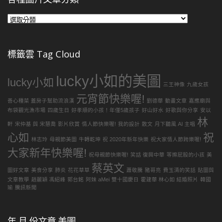
各
種
圖
片
標籤雲 Tag Cloud
文
章
lucky小如的美圖
分
lucky小如
三王神像
九歲女孩
類
元宵節快樂喔!
善心種菜 蓋房子幫助流浪漢
劉德華
動畫文章
嘉應廟與
布袋觀光漁市場
四歲生日
好孝順的小孩！年僅5歲孩子
好山好水
好歌與你分享
安以
林
軒
宋仲基 與 宋慧喬
影片欣賞
情人節快樂喔!
我的設計
散文
月下聽風 AI 主唱
心如
祝
林志玲
母親節美圖
牛轉乾坤
祝 2020年新年快樂
祝大家情人節跨樂喔!
大家新年快樂喔!
祝母親節快樂喔!
笑話 復興中華
等擦屁股的小孩
美
蔡英文
圖好文章
美食分享
肺炎
花花草草
蕭敬騰
豬哥亮
費玉清的笑話
貼圖與
文章教學
趙麗穎 馮紹峰
郭台銘
阿妹 aMei
雙十國慶日
霍建華 林心如 結婚照片
韓國
瑜
騰訊新聞
年.月.份文章.美圖