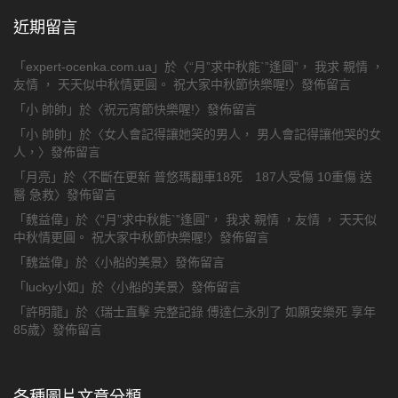
近期留言
「
expert-ocenka.com.ua
」於〈
“月”求中秋能`”逢圓”， 我求 親情 ，
友情 ， 天天似中秋情更圓。 祝大家中秋節快樂喔!
〉發佈留言
「
小 帥帥
」於〈
祝元宵節快樂喔!
〉發佈留言
「
小 帥帥
」於〈
女人會記得讓她笑的男人， 男人會記得讓他哭的女
人，
〉發佈留言
「
月亮
」於〈
不斷在更新 普悠瑪翻車18死 187人受傷 10重傷 送
醫 急救
〉發佈留言
「
魏益偉
」於〈
“月”求中秋能`”逢圓”， 我求 親情 ，友情 ， 天天似
中秋情更圓。 祝大家中秋節快樂喔!
〉發佈留言
「
魏益偉
」於〈
小船的美景
〉發佈留言
「
lucky小如
」於〈
小船的美景
〉發佈留言
「
許明龍
」於〈
瑞士直擊 完整記錄 傅達仁永別了 如願安樂死 享年
85歲
〉發佈留言
各種圖片文章分類