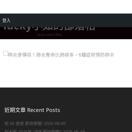
登入
lucky小如的部落格
lucky xiaoru Blog
肺炎會傳染！肺炎奪命比肺癌多，6種症狀慎防
肺炎
近期文章 Recent Posts
祝 88 爸爸 節快樂喔!
2026-08-08
祝大家-2026年 “端午節快樂喔!”
2026-06-19