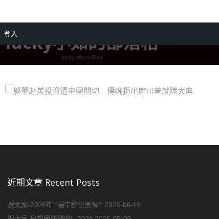
登入
lucky小如的部落格
lucky xiaoru Blog
郭董赴美投資遭中國關切 傳婉拒出席川普就職
大典
近期文章 Recent Posts
祝大家-2026年 “端午節快樂喔!”
2026-06-19
祝大家 母親節快樂喔! -2026
2026-05-09