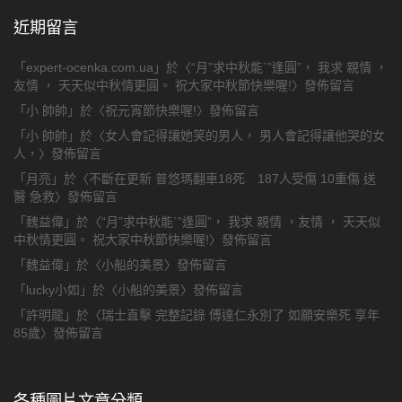
近期留言
「
expert-ocenka.com.ua
」於〈
“月”求中秋能`”逢圓”， 我求 親情 ，
友情 ， 天天似中秋情更圓。 祝大家中秋節快樂喔!
〉發佈留言
「
小 帥帥
」於〈
祝元宵節快樂喔!
〉發佈留言
「
小 帥帥
」於〈
女人會記得讓她笑的男人， 男人會記得讓他哭的女
人，
〉發佈留言
「
月亮
」於〈
不斷在更新 普悠瑪翻車18死 187人受傷 10重傷 送
醫 急救
〉發佈留言
「
魏益偉
」於〈
“月”求中秋能`”逢圓”， 我求 親情 ，友情 ， 天天似
中秋情更圓。 祝大家中秋節快樂喔!
〉發佈留言
「
魏益偉
」於〈
小船的美景
〉發佈留言
「
lucky小如
」於〈
小船的美景
〉發佈留言
「
許明龍
」於〈
瑞士直擊 完整記錄 傅達仁永別了 如願安樂死 享年
85歲
〉發佈留言
各種圖片文章分類