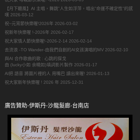
【月下聽風】AI 主唱，舞跳”人生如浮萍，唱出”命運不確定性”的感
嘆
2026-03-12
祝~元宵節快樂喔!2026年
2026-03-02
祝新年快樂喔 !-2026年
2026-02-17
祝大家情人節快樂喔!-2026-2-14
2026-02-14
去流浪 -TO Wander-由我們自創的AI女孩演唱的MV
2026-02-10
與AI 合作歌曲的歌 : 心跳的探戈
由 (lucky小如 余曉如)填詞影片製作
2026-01-17
AI把 語音 將圖片裡的人 用嘴巴 讀出來喔!
2026-01-13
祝大家新年快樂喔 ! 2026 年
2025-12-31
廣告贊助-伊斯丹-沙龍髮廊-台南店