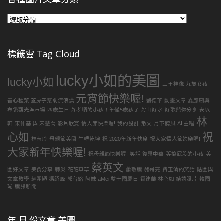
各
種
圖
片
標籤雲 Tag Cloud
文
章
lucky小如的美圖
分
lucky小如
三王神像
九歲女孩
類
元宵節快樂喔!
善心種菜 蓋房子幫助流浪漢
劉德華
動畫文章
嘉應廟與
布袋觀光漁市場
四歲生日
好孝順的小孩！年僅5歲孩子
好山好水
好歌與你分享
安以
林
軒
宋仲基 與 宋慧喬
影片欣賞
情人節快樂喔!
我的設計
散文
月下聽風 AI 主唱
心如
祝
林志玲
母親節美圖
牛轉乾坤
祝 2020年新年快樂
祝大家情人節跨樂喔!
大家新年快樂喔!
祝母親節快樂喔!
笑話 復興中華
等擦屁股的小孩
美
蔡英文
圖好文章
美食分享
肺炎
花花草草
蕭敬騰
豬哥亮
費玉清的笑話
貼圖與
文章教學
趙麗穎 馮紹峰
郭台銘
阿妹 aMei
雙十國慶日
霍建華 林心如 結婚照片
韓國
瑜
騰訊新聞
年.月.份文章.美圖