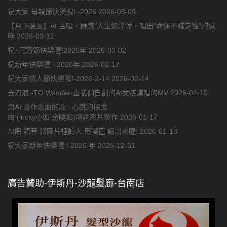
祝大家 母親節快樂喔! -2026
2026-05-09
【月下聽風】AI 主唱，舞跳”人生如浮萍，唱出”命運不確定性”的感
嘆
2026-03-12
祝~元宵節快樂喔!2026年
2026-03-02
祝新年快樂喔 !-2026年
2026-02-17
祝大家情人節快樂喔!-2026-2-14
2026-02-14
去流浪 -TO Wander-由我們自創的AI女孩演唱的MV
2026-02-10
與AI 合作歌曲的歌 : 心跳的探戈
由 (lucky小如 余曉如)填詞影片製作
2026-01-17
AI把 語音 將圖片裡的人 用嘴巴 讀出來喔!
2026-01-13
祝大家新年快樂喔 ! 2026 年
2025-12-31
廣告贊助-伊斯丹-沙龍髮廊-台南店