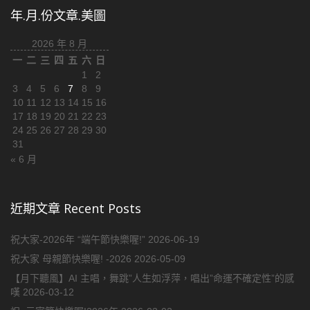
年.月.份文章.美圖
2026 年 8 月
一
二
三
四
五
六
日
1
2
3
4
5
6
7
8
9
10
11
12
13
14
15
16
17
18
19
20
21
22
23
24
25
26
27
28
29
30
31
« 6 月
近期文章 Recent Posts
祝大家-2026年 “端午節快樂喔!”
2026-06-19
祝大家 母親節快樂喔! -2026
2026-05-09
【月下聽風】AI 主唱，舞跳”人生如浮萍，唱出”命運不確定性”的感
嘆
2026-03-12