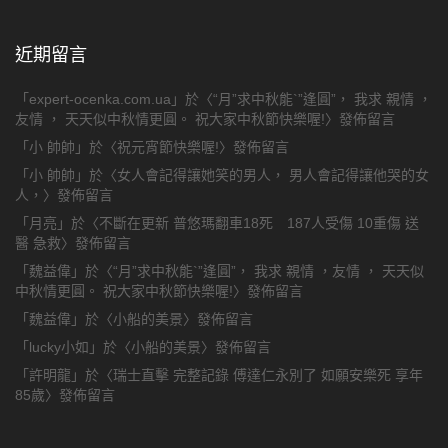
近期留言
「
expert-ocenka.com.ua
」於〈
“月”求中秋能`”逢圓”， 我求 親情 ，
友情 ， 天天似中秋情更圓。 祝大家中秋節快樂喔!
〉發佈留言
「
小 帥帥
」於〈
祝元宵節快樂喔!
〉發佈留言
「
小 帥帥
」於〈
女人會記得讓她笑的男人， 男人會記得讓他哭的女
人，
〉發佈留言
「
月亮
」於〈
不斷在更新 普悠瑪翻車18死 187人受傷 10重傷 送
醫 急救
〉發佈留言
「
魏益偉
」於〈
“月”求中秋能`”逢圓”， 我求 親情 ，友情 ， 天天似
中秋情更圓。 祝大家中秋節快樂喔!
〉發佈留言
「
魏益偉
」於〈
小船的美景
〉發佈留言
「
lucky小如
」於〈
小船的美景
〉發佈留言
「
許明龍
」於〈
瑞士直擊 完整記錄 傅達仁永別了 如願安樂死 享年
85歲
〉發佈留言