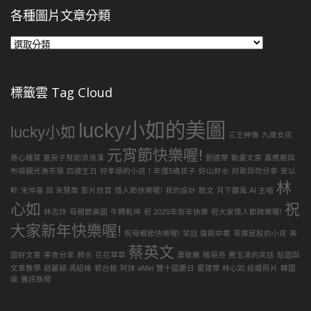
各種圖片文章分類
各
種
圖
片
標籤雲 Tag Cloud
文
章
lucky小如的美圖
分
lucky小如
三王神像
九歲女孩
類
元宵節快樂喔!
善心種菜 蓋房子幫助流浪漢
劉德華
動畫文章
嘉應廟與
布袋觀光漁市場
四歲生日
好孝順的小孩！年僅5歲孩子
好山好水
好歌與你分享
安以
林
軒
宋仲基 與 宋慧喬
影片欣賞
情人節快樂喔!
我的設計
散文
月下聽風 AI 主唱
心如
祝
林志玲
母親節美圖
牛轉乾坤
祝 2020年新年快樂
祝大家情人節跨樂喔!
大家新年快樂喔!
祝母親節快樂喔!
笑話 復興中華
等擦屁股的小孩
美
蔡英文
圖好文章
美食分享
肺炎
花花草草
蕭敬騰
豬哥亮
費玉清的笑話
貼圖與
文章教學
趙麗穎 馮紹峰
郭台銘
阿妹 aMei
雙十國慶日
霍建華 林心如 結婚照片
韓國
瑜
騰訊新聞