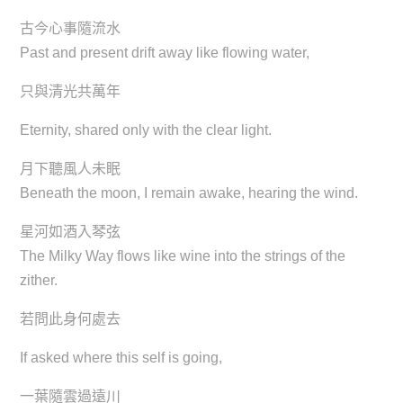
古今心事隨流水
Past and present drift away like flowing water,
只與清光共萬年
Eternity, shared only with the clear light.
月下聽風人未眠
Beneath the moon, I remain awake, hearing the wind.
星河如酒入琴弦
The Milky Way flows like wine into the strings of the
zither.
若問此身何處去
If asked where this self is going,
一葉隨雲過遠川