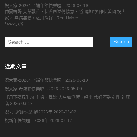
祝大家-2026年 “端午節快樂喔!”
2026-06-19
仲夏端陽 艾草飄香，粽香四溢傳情意，“余曉如”製作個美圖 祝大
家， 無病無憂，歲月靜好+ Read More
lucky小如
近期文章
祝大家-2026年 “端午節快樂喔!”
2026-06-19
祝大家 母親節快樂喔! -2026
2026-05-09
【月下聽風】AI 主唱，舞跳”人生如浮萍，唱出”命運不確定性”的感
嘆
2026-03-12
祝~元宵節快樂喔!2026年
2026-03-02
祝新年快樂喔 !-2026年
2026-02-17