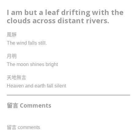
I am but a leaf drifting with the
clouds across distant rivers.
風靜
The wind falls still.
月明
The moon shines bright
天地無言
Heaven and earth fall silent
留言 Comments
留言 comments