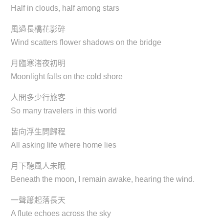
Half in clouds, half among stars
風過長橋花影碎
Wind scatters flower shadows on the bridge
月臨寒渚夜初明
Moonlight falls on the cold shore
人間多少行旅客
So many travelers in this world
皆向浮生問歸程
All asking life where home lies
月下聽風人未眠
Beneath the moon, I remain awake, hearing the wind.
一聲簫起落長天
A flute echoes across the sky