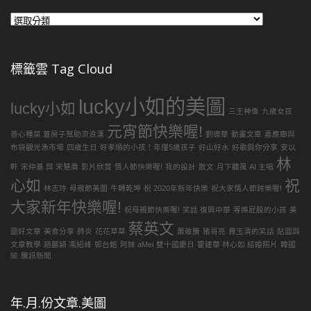
各
種
圖
片
標籤雲 Tag Cloud
文
章
lucky小如的美圖
分
lucky小如
三王神像
九歲女孩
類
元宵節快樂喔!
善心種菜 蓋房子幫助流浪漢
劉德華
動畫文章
嘉應廟與
布袋觀光漁市場
四歲生日
好孝順的小孩！年僅5歲孩子
好山好水
好歌與你分享
安以
林
軒
宋仲基 與 宋慧喬
影片欣賞
情人節快樂喔!
我的設計
散文
月下聽風 AI 主唱
心如
祝
林志玲
母親節美圖
牛轉乾坤
祝 2020年新年快樂
祝大家情人節跨樂喔!
大家新年快樂喔!
祝母親節快樂喔!
笑話 復興中華
等擦屁股的小孩
美
蔡英文
圖好文章
美食分享
肺炎
花花草草
蕭敬騰
豬哥亮
費玉清的笑話
貼圖與
文章教學
趙麗穎 馮紹峰
郭台銘
阿妹 aMei
雙十國慶日
霍建華 林心如 結婚照片
韓國
瑜
騰訊新聞
年.月.份文章.美圖