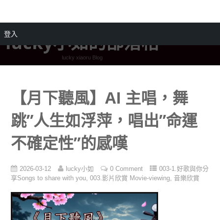
登入
lucky小如的部落格
lucky xiaoru Blog
【月下聽風】AI 主唱，舞
跳”人生如浮萍，唱出”命運
不確定性”的感嘆
2026-03-12
lucky小如
0 Comment
003-1.好歌與你分
,
,
享Songs to share with you
003.影片欣賞 Movie-viewing
音樂欣賞