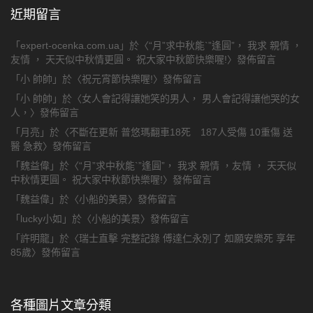
近期留言
「
expert-ocenka.com.ua
」於〈
“月”求中秋能`”逢圓”， 我求 親情 ，
友情 ， 天天似中秋情更圓。 祝大家中秋節快樂喔!
〉發佈留言
「
小 帥帥
」於〈
祝元宵節快樂喔!
〉發佈留言
「
小 帥帥
」於〈
女人會記得讓她笑的男人， 男人會記得讓他哭的女
人，
〉發佈留言
「
月亮
」於〈
不斷在更新 普悠瑪翻車18死 187人受傷 10重傷 送
醫 急救
〉發佈留言
「
魏益偉
」於〈
“月”求中秋能`”逢圓”， 我求 親情 ，友情 ， 天天似
中秋情更圓。 祝大家中秋節快樂喔!
〉發佈留言
「
魏益偉
」於〈
小船的美景
〉發佈留言
「
lucky小如
」於〈
小船的美景
〉發佈留言
「
許明龍
」於〈
瑞士直擊 完整記錄 傅達仁永別了 如願安樂死 享年
85歲
〉發佈留言
各種圖片文章分類