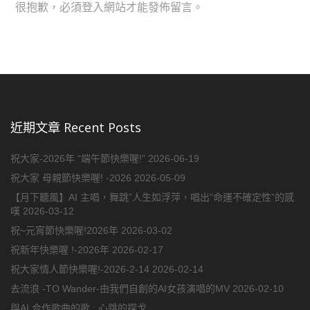
很抱歉，必須
登入
網站才能發佈留言。
近期文章 Recent Posts
祝大家-2026年 “端午節快樂喔!”
2026-06-19
祝大家 母親節快樂喔! -2026
2026-05-09
【月下聽風】AI 主唱，舞跳”人生如浮萍，唱出”命運不確定性”的感
嘆
2026-03-12
祝~元宵節快樂喔!2026年
2026-03-02
祝新年快樂喔 !-2026年
2026-02-17
祝大家情人節快樂喔!-2026-2-14
2026-02-14
去流浪 -TO Wander-由我們自創的AI女孩演唱的MV
2026-02-10
與AI 合作歌曲的歌 : 心跳的探戈