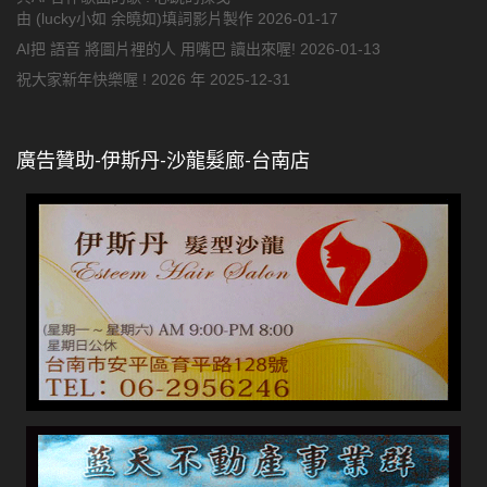
由 (lucky小如 余曉如)填詞影片製作
2026-01-17
AI把 語音 將圖片裡的人 用嘴巴 讀出來喔!
2026-01-13
祝大家新年快樂喔 ! 2026 年
2025-12-31
廣告贊助-伊斯丹-沙龍髮廊-台南店