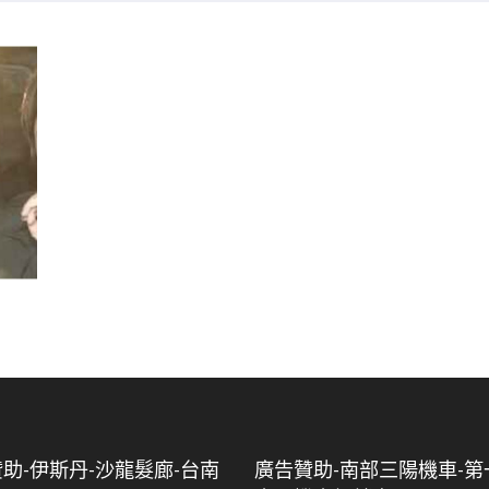
助-伊斯丹-沙龍髮廊-台南
廣告贊助-南部三陽機車-第