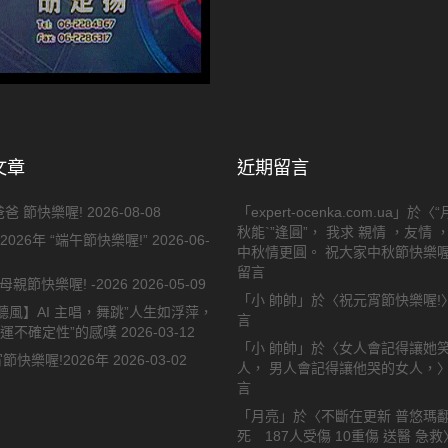
文章
近期留言
 爸爸 節快樂喔!
2026-08-08
「
expert-ocenka.com.ua
」於〈
“
秋能`”逢圓”， 我求 親情 ，友情 
2026年 “端午節快樂喔!”
2026-06-
中秋情更圓。 祝大家中秋節快樂喔
留言
母親節快樂喔! -2026
2026-05-09
「
小 帥帥
」於〈
祝元宵節快樂喔!
聽風】AI 主唱，舞跳”人生如浮萍，
言
命運不確定性”的感嘆
2026-03-12
「
小 帥帥
」於〈
女人會記得讓她
節快樂喔!2026年
2026-03-02
人， 男人會記得讓他哭的女人，
言
「
月亮
」於〈
不斷在更新 普悠瑪翻
死 187人受傷 10重傷 送醫 急救