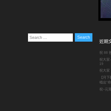
近期
祝 88
祝大家-
19
祝大家 
【月下
唱出”
祝~元宵