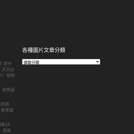
各種圖片文章分類
各
月”求中
種
， 天天似
圖
!
〉發佈
片
文
〉發佈留
章
分
類
笑的男
〉發佈留
車18
〉發佈