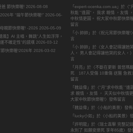
 爸爸 節快樂喔!
2026-08-08
「
expert-ocenka.com.ua
」於〈
“
秋能`”逢圓”， 我求 親情 ，友情 
2026年 “端午節快樂喔!”
2026-06-
中秋情更圓。 祝大家中秋節快樂喔
留言
母親節快樂喔! -2026
2026-05-09
「
小 帥帥
」於〈
祝元宵節快樂喔!
聽風】AI 主唱，舞跳”人生如浮萍，
言
命運不確定性”的感嘆
2026-03-12
「
小 帥帥
」於〈
女人會記得讓她
節快樂喔!2026年
2026-03-02
人， 男人會記得讓他哭的女人，
言
「
月亮
」於〈
不斷在更新 普悠瑪翻
死 187人受傷 10重傷 送醫 急救
留言
「
魏益偉
」於〈
“月”求中秋能`”逢
求 親情 ，友情 ， 天天似中秋情
大家中秋節快樂喔!
〉發佈留言
「
魏益偉
」於〈
小船的美景
〉發佈
「
lucky小如
」於〈
小船的美景
〉
「
許明龍
」於〈
瑞士直擊 完整記錄
永別了 如願安樂死 享年85歲
〉發