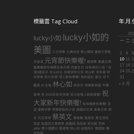
標籤雲 Tag Cloud
年.月
20
lucky小如的
lucky小如
一
二
美圖
三王神像
九歲女孩 善心種菜 蓋房子幫助
3
4
5
10
11
1
元宵節快樂喔!
流浪漢
劉德華
動畫文章
17
18
1
嘉應廟與布袋觀光漁市場
四歲生日
好孝順的小孩！年
24
25
2
僅5歲孩子
好山好水
好歌與你分享
安以軒
宋仲基 與
31
宋慧喬
影片欣賞
情人節快樂喔!
我的設計
散文
月下
林心如
« 6 月
聽風 AI 主唱
林志玲
母親節美圖
牛轉
祝
乾坤
祝 2020年新年快樂
祝大家情人節跨樂喔!
大家新年快樂喔!
祝母親節快樂喔!
笑
話 復興中華
等擦屁股的小孩
美圖好文章
美食分享
肺
蔡英文
炎
花花草草
蕭敬騰
豬哥亮
費玉清的
笑話
貼圖與文章教學
趙麗穎 馮紹峰
郭台銘
阿妹
aMei
雙十國慶日
霍建華 林心如 結婚照片
韓國瑜
騰
訊新聞