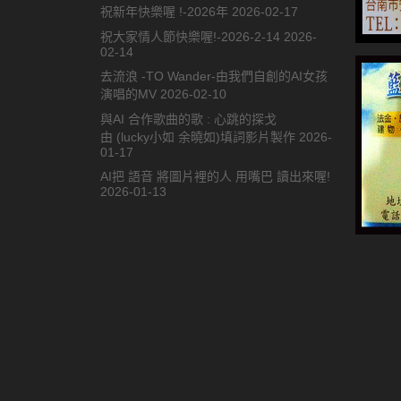
祝新年快樂喔 !-2026年
2026-02-17
祝大家情人節快樂喔!-2026-2-14
2026-
02-14
去流浪 -TO Wander-由我們自創的AI女孩
演唱的MV
2026-02-10
與AI 合作歌曲的歌 : 心跳的探戈
由 (lucky小如 余曉如)填詞影片製作
2026-
01-17
AI把 語音 將圖片裡的人 用嘴巴 讀出來喔!
2026-01-13