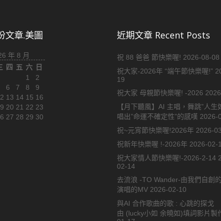
.份文章.美圖
近期文章 Recent Posts
26 年 8 月
祝 88 爸爸 節快樂喔!
2026-08-08
三
四
五
六
日
祝大家-2026年 “端午節快樂喔!”
2
1
2
19
6
7
8
9
祝大家 母親節快樂喔! -2026
2026
2
13
14
15
16
【月下聽風】AI 主唱，舞跳”人生
9
20
21
22
23
唱出”命運不確定性”的感嘆
2026-
6
27
28
29
30
祝~元宵節快樂喔!2026年
2026-0
祝新年快樂喔 !-2026年
2026-02-
祝大家情人節快樂喔!-2026-2-14
02-14
去流浪 -TO Wander-由我們自創
演唱的MV
2026-02-10
與AI 合作歌曲的歌 : 心跳的探戈
由 (lucky小如 余曉如)填詞影片製