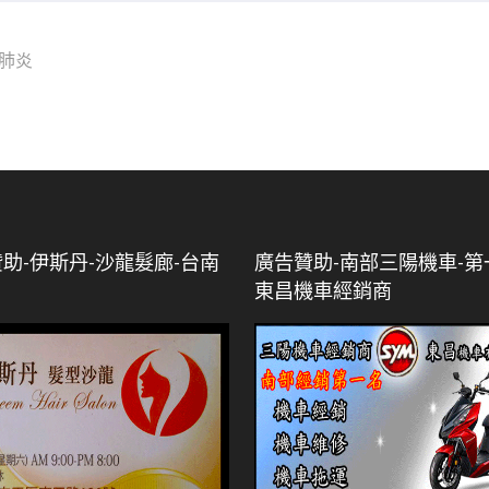
助-伊斯丹-沙龍髮廊-台南
廣告贊助-南部三陽機車-第
東昌機車經銷商