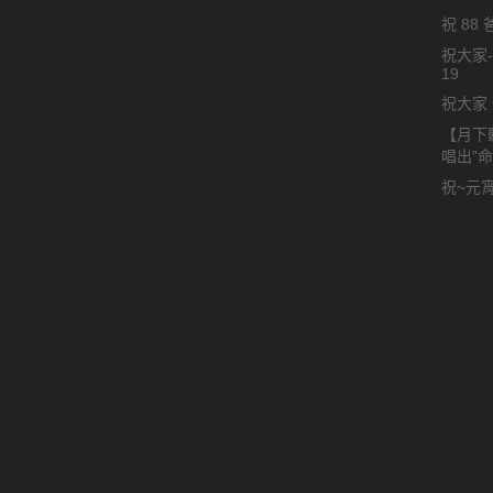
祝 88
祝大家-
19
祝大家 
【月下
唱出”
祝~元宵