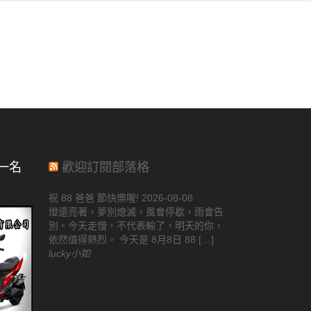
一名
歡迎訂閱部落格
祝 88 爸爸 節快樂喔!
2026-08-08
燈還亮著，夢別熄滅，風會停歇，雨會告
別。今天走慢，不代表輸了，明天的你，
依然值得熱烈。 今天是 8月8日 88 […]
lucky小如