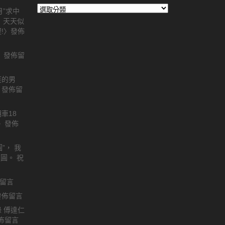
各
月”求中
種
， 天天似
圖
!
〉發佈
片
文
〉發佈留
章
分
類
笑的男
〉發佈留
車18
〉發佈
圓”， 我
更圓。 祝
留言
發佈留言
 傅達仁
佈留言