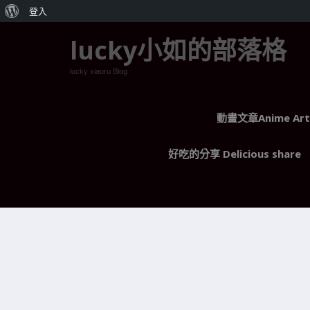
關
登入
於
lucky小如的部落格
WordPress
lucky xiaoru Blog
動畫文章Anime Arti
好吃的分享 Delicious share
肺炎會傳染！肺炎奪命比肺癌多，6種
狀慎防肺炎