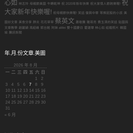
心如
祝
林志玲
母親節美圖
牛轉乾坤
祝 2020年新年快樂
祝大家情人節跨樂喔!
大家新年快樂喔!
祝母親節快樂喔!
笑話 復興中華
等擦屁股的小孩
美
蔡英文
圖好文章
美食分享
肺炎
花花草草
蕭敬騰
豬哥亮
費玉清的笑話
貼圖與
文章教學
趙麗穎 馮紹峰
郭台銘
阿妹 aMei
雙十國慶日
霍建華 林心如 結婚照片
韓國
瑜
騰訊新聞
年.月.份文章.美圖
2026 年 8 月
一
二
三
四
五
六
日
1
2
3
4
5
6
7
8
9
10
11
12
13
14
15
16
17
18
19
20
21
22
23
24
25
26
27
28
29
30
31
« 6 月