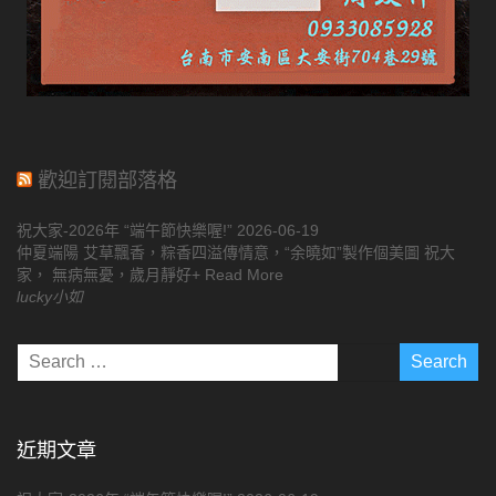
歡迎訂閱部落格
祝大家-2026年 “端午節快樂喔!”
2026-06-19
仲夏端陽 艾草飄香，粽香四溢傳情意，“余曉如”製作個美圖 祝大
家， 無病無憂，歲月靜好+ Read More
lucky小如
近期文章