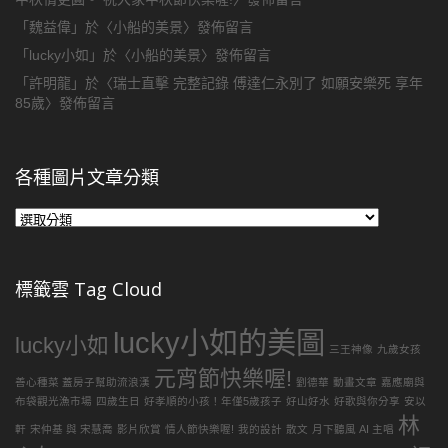
「
魏益偉
」於〈
小船的美景
〉發佈留言
「
lucky小如
」於〈
小船的美景
〉發佈留言
「
許明龍
」於〈
瑞士直擊 完整記錄 傅達仁永別了 如願安樂死 享年
85歲
〉發佈留言
各種圖片文章分類
各
種
圖
片
標籤雲 Tag Cloud
文
章
lucky小如的美圖
分
lucky小如
三王神像
九歲女孩
類
元宵節快樂喔!
善心種菜 蓋房子幫助流浪漢
劉德華
動畫文章
嘉應廟與
布袋觀光漁市場
四歲生日
好孝順的小孩！年僅5歲孩子
好山好水
好歌與你分享
安以
林
軒
宋仲基 與 宋慧喬
影片欣賞
情人節快樂喔!
我的設計
散文
月下聽風 AI 主唱