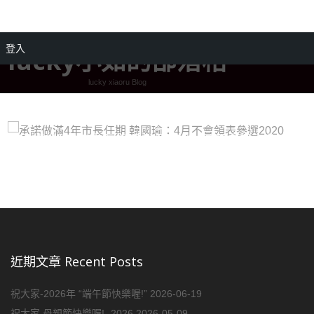
登入
lucky小如的部落格
lucky xiaoru Blog
承諾做滿4年市長任期 韓國瑜：4月不會領表參
選2020
近期文章 Recent Posts
祝大家-2026年 “端午節快樂喔!”
2026-06-19
祝大家 母親節快樂喔! -2026
2026-05-09