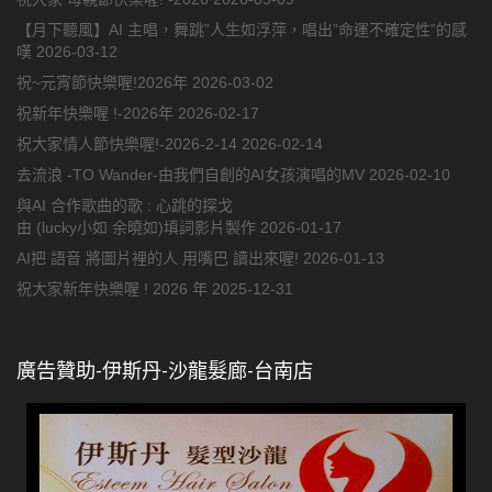
【月下聽風】AI 主唱，舞跳”人生如浮萍，唱出”命運不確定性”的感
嘆
2026-03-12
祝~元宵節快樂喔!2026年
2026-03-02
祝新年快樂喔 !-2026年
2026-02-17
祝大家情人節快樂喔!-2026-2-14
2026-02-14
去流浪 -TO Wander-由我們自創的AI女孩演唱的MV
2026-02-10
與AI 合作歌曲的歌 : 心跳的探戈
由 (lucky小如 余曉如)填詞影片製作
2026-01-17
AI把 語音 將圖片裡的人 用嘴巴 讀出來喔!
2026-01-13
祝大家新年快樂喔 ! 2026 年
2025-12-31
廣告贊助-伊斯丹-沙龍髮廊-台南店