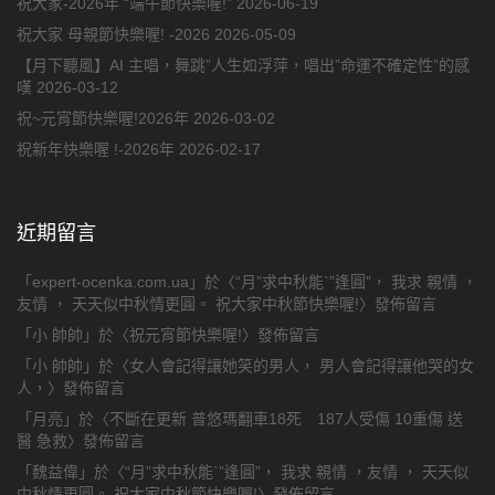
祝大家-2026年 “端午節快樂喔!”
2026-06-19
祝大家 母親節快樂喔! -2026
2026-05-09
【月下聽風】AI 主唱，舞跳”人生如浮萍，唱出”命運不確定性”的感
嘆
2026-03-12
祝~元宵節快樂喔!2026年
2026-03-02
祝新年快樂喔 !-2026年
2026-02-17
近期留言
「
expert-ocenka.com.ua
」於〈
“月”求中秋能`”逢圓”， 我求 親情 ，
友情 ， 天天似中秋情更圓。 祝大家中秋節快樂喔!
〉發佈留言
「
小 帥帥
」於〈
祝元宵節快樂喔!
〉發佈留言
「
小 帥帥
」於〈
女人會記得讓她笑的男人， 男人會記得讓他哭的女
人，
〉發佈留言
「
月亮
」於〈
不斷在更新 普悠瑪翻車18死 187人受傷 10重傷 送
醫 急救
〉發佈留言
「
魏益偉
」於〈
“月”求中秋能`”逢圓”， 我求 親情 ，友情 ， 天天似
中秋情更圓。 祝大家中秋節快樂喔!
〉發佈留言