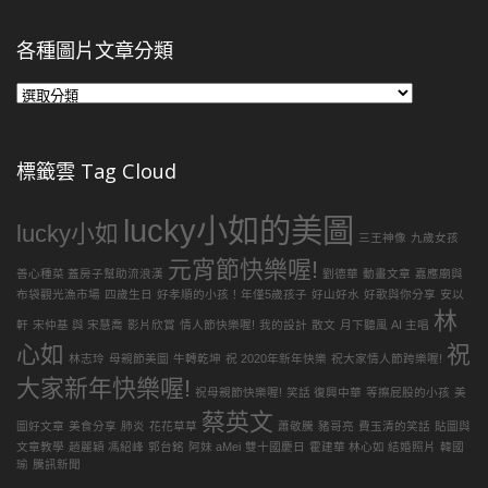
各種圖片文章分類
各
種
圖
片
標籤雲 Tag Cloud
文
章
lucky小如的美圖
分
lucky小如
三王神像
九歲女孩
類
元宵節快樂喔!
善心種菜 蓋房子幫助流浪漢
劉德華
動畫文章
嘉應廟與
布袋觀光漁市場
四歲生日
好孝順的小孩！年僅5歲孩子
好山好水
好歌與你分享
安以
林
軒
宋仲基 與 宋慧喬
影片欣賞
情人節快樂喔!
我的設計
散文
月下聽風 AI 主唱
心如
祝
林志玲
母親節美圖
牛轉乾坤
祝 2020年新年快樂
祝大家情人節跨樂喔!
大家新年快樂喔!
祝母親節快樂喔!
笑話 復興中華
等擦屁股的小孩
美
蔡英文
圖好文章
美食分享
肺炎
花花草草
蕭敬騰
豬哥亮
費玉清的笑話
貼圖與
文章教學
趙麗穎 馮紹峰
郭台銘
阿妹 aMei
雙十國慶日
霍建華 林心如 結婚照片
韓國
瑜
騰訊新聞