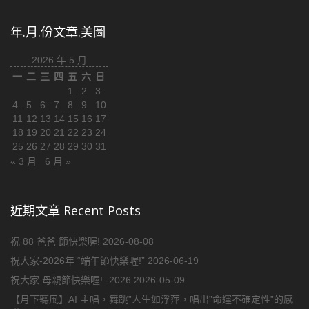
年.月.份文章.美圖
2026 年 5 月
一
二
三
四
五
六
日
1
2
3
4
5
6
7
8
9
10
11
12
13
14
15
16
17
18
19
20
21
22
23
24
25
26
27
28
29
30
31
« 3 月
6 月 »
近期文章 Recent Posts
祝 88 爸爸 節快樂喔!
2026-08-08
祝大家-2026年 “端午節快樂喔!”
2026-06-19
祝大家 母親節快樂喔! -2026
2026-05-09
【月下聽風】AI 主唱，舞跳”人生如浮萍，唱出”命運不確定性”的感