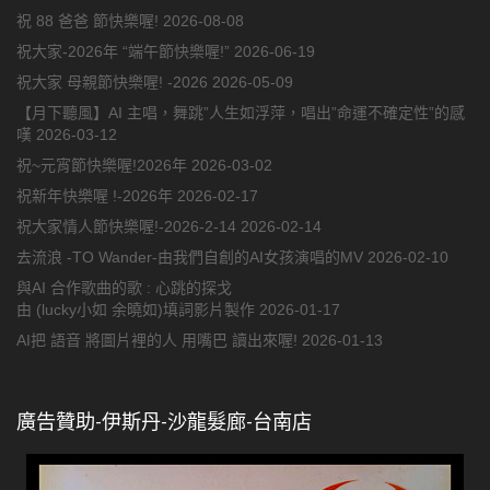
祝 88 爸爸 節快樂喔!
2026-08-08
祝大家-2026年 “端午節快樂喔!”
2026-06-19
祝大家 母親節快樂喔! -2026
2026-05-09
【月下聽風】AI 主唱，舞跳”人生如浮萍，唱出”命運不確定性”的感
嘆
2026-03-12
祝~元宵節快樂喔!2026年
2026-03-02
祝新年快樂喔 !-2026年
2026-02-17
祝大家情人節快樂喔!-2026-2-14
2026-02-14
去流浪 -TO Wander-由我們自創的AI女孩演唱的MV
2026-02-10
與AI 合作歌曲的歌 : 心跳的探戈
由 (lucky小如 余曉如)填詞影片製作
2026-01-17
AI把 語音 將圖片裡的人 用嘴巴 讀出來喔!
2026-01-13
廣告贊助-伊斯丹-沙龍髮廊-台南店