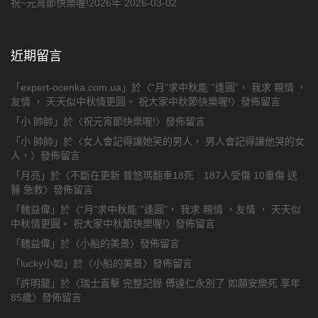
祝~元宵節快樂喔!2026年
2026-03-02
近期留言
「
expert-ocenka.com.ua
」於〈
“月”求中秋能`”逢圓”， 我求 親情 ，
友情 ， 天天似中秋情更圓。 祝大家中秋節快樂喔!
〉發佈留言
「
小 帥帥
」於〈
祝元宵節快樂喔!
〉發佈留言
「
小 帥帥
」於〈
女人會記得讓她笑的男人， 男人會記得讓他哭的女
人，
〉發佈留言
「
月亮
」於〈
不斷在更新 普悠瑪翻車18死 187人受傷 10重傷 送
醫 急救
〉發佈留言
「
魏益偉
」於〈
“月”求中秋能`”逢圓”， 我求 親情 ，友情 ， 天天似
中秋情更圓。 祝大家中秋節快樂喔!
〉發佈留言
「
魏益偉
」於〈
小船的美景
〉發佈留言
「
lucky小如
」於〈
小船的美景
〉發佈留言
「
許明龍
」於〈
瑞士直擊 完整記錄 傅達仁永別了 如願安樂死 享年
85歲
〉發佈留言