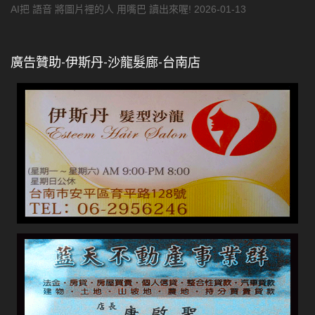
AI把 語音 將圖片裡的人 用嘴巴 讀出來喔!
2026-01-13
廣告贊助-伊斯丹-沙龍髮廊-台南店