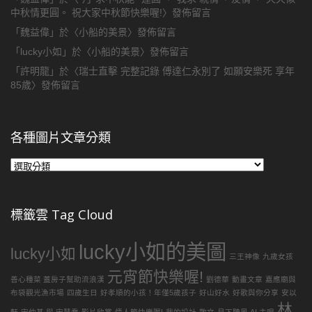
中秋情更圓。 祝大家中秋節快樂喔!
〉發佈留言
「
魏益偉
」於〈
小船的美景
〉發佈留言
「
lucky小如
」於〈
小船的美景
〉發佈留言
「
許明龍
」於〈
瑞士直擊 完整記錄 傅達仁永別了 如願安樂死 享年
85歲
〉發佈留言
各種圖片文章分類
各
種
圖
片
標籤雲 Tag Cloud
文
章
lucky小如的美圖
分
lucky小如
三王神像
九歲女孩
類
元宵節快樂喔!
善心種菜 蓋房子幫助流浪漢
劉德華
動畫文章
嘉應廟與
布袋觀光漁市場
四歲生日
好孝順的小孩！年僅5歲孩子
好山好水
好歌與你分享
安以
林