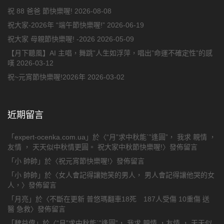
祝 88 爸爸 節快樂喔!
2026-08-08
祝大家-2026年 “端午節快樂喔!”
2026-06-19
祝大家 母親節快樂喔! -2026
2026-05-09
【月下聽風】AI 主唱，舞跳”人生如浮萍，唱出”命運不確定性”的感
嘆
2026-03-12
祝~元宵節快樂喔!2026年
2026-03-02
近期留言
「
expert-ocenka.com.ua
」於〈
“月”求中秋能`”逢圓”， 我求 親情 ，
友情 ， 天天似中秋情更圓。 祝大家中秋節快樂喔!
〉發佈留言
「
小 帥帥
」於〈
祝元宵節快樂喔!
〉發佈留言
「
小 帥帥
」於〈
女人會記得讓她笑的男人， 男人會記得讓他哭的女
人，
〉發佈留言
「
月亮
」於〈
不斷在更新 普悠瑪翻車18死 187人受傷 10重傷 送
醫 急救
〉發佈留言
「
魏益偉
」於〈
“月”求中秋能`”逢圓”， 我求 親情 ，友情 ， 天天似