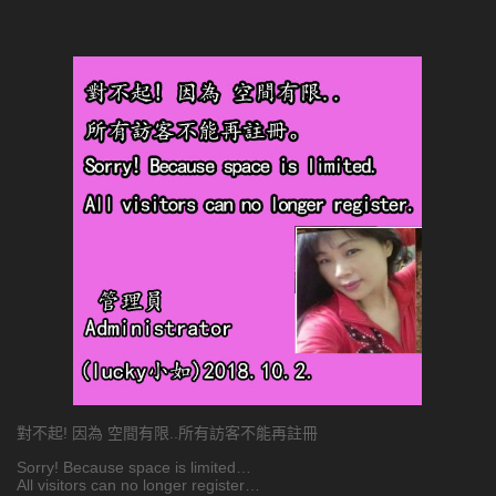
對不起! 因為 空間有限..所有訪客不能再註冊
Sorry! Because space is limited…
All visitors can no longer register…