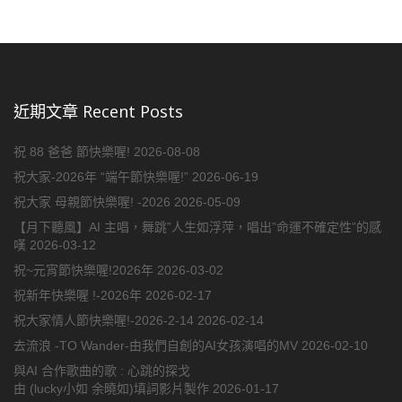
近期文章 Recent Posts
祝 88 爸爸 節快樂喔!
2026-08-08
祝大家-2026年 “端午節快樂喔!”
2026-06-19
祝大家 母親節快樂喔! -2026
2026-05-09
【月下聽風】AI 主唱，舞跳”人生如浮萍，唱出”命運不確定性”的感
嘆
2026-03-12
祝~元宵節快樂喔!2026年
2026-03-02
祝新年快樂喔 !-2026年
2026-02-17
祝大家情人節快樂喔!-2026-2-14
2026-02-14
去流浪 -TO Wander-由我們自創的AI女孩演唱的MV
2026-02-10
與AI 合作歌曲的歌 : 心跳的探戈
由 (lucky小如 余曉如)填詞影片製作
2026-01-17