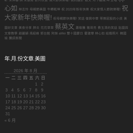
軒
宋仲基 與 宋慧喬
影片欣賞
情人節快樂喔!
我的設計
散文
月下聽風 AI 主唱
心如
祝
林志玲
母親節美圖
牛轉乾坤
祝 2020年新年快樂
祝大家情人節跨樂喔!
大家新年快樂喔!
祝母親節快樂喔!
笑話 復興中華
等擦屁股的小孩
美
蔡英文
圖好文章
美食分享
肺炎
花花草草
蕭敬騰
豬哥亮
費玉清的笑話
貼圖與
文章教學
趙麗穎 馮紹峰
郭台銘
阿妹 aMei
雙十國慶日
霍建華 林心如 結婚照片
韓國
瑜
騰訊新聞
年.月.份文章.美圖
2026 年 8 月
一
二
三
四
五
六
日
1
2
3
4
5
6
7
8
9
10
11
12
13
14
15
16
17
18
19
20
21
22
23
24
25
26
27
28
29
30
31
« 6 月