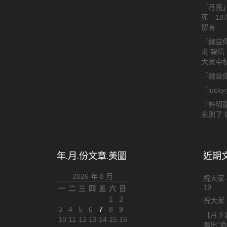
「
月亮
死 18
留言
「
魏益
求 親情
大家中
「
魏益
「
luck
「
許明
永別了 
年.月.份文章.美圖
近期文章
2026 年 8 月
祝大家-
19
一
二
三
四
五
六
日
1
2
祝大家 
3
4
5
6
7
8
9
【月下
10
11
12
13
14
15
16
唱出”