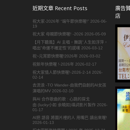
近期文章 Recent Posts
廣告贊
店
祝大家-2026年 “端午節快樂喔!”
2026-06-
19
祝大家 母親節快樂喔! -2026
2026-05-09
【月下聽風】AI 主唱，舞跳”人生如浮萍，
唱出”命運不確定性”的感嘆
2026-03-12
祝~元宵節快樂喔!2026年
2026-03-02
祝新年快樂喔 !-2026年
2026-02-17
祝大家情人節快樂喔!-2026-2-14
2026-
02-14
去流浪 -TO Wander-由我們自創的AI女孩
演唱的MV
2026-02-10
與AI 合作歌曲的歌 : 心跳的探戈
由 (lucky小如 余曉如)填詞影片製作
2026-
01-17
AI把 語音 將圖片裡的人 用嘴巴 讀出來喔!
2026-01-13