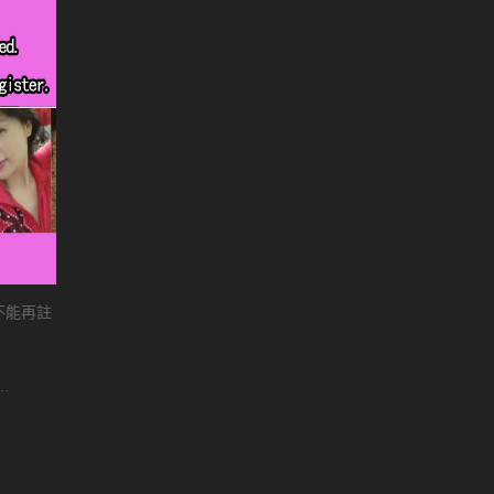
客不能再註
…
r…