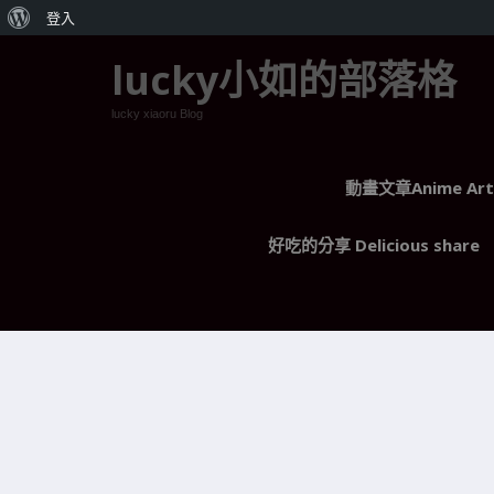
關
登入
於
lucky小如的部落格
WordPress
lucky xiaoru Blog
動畫文章Anime Arti
好吃的分享 Delicious share
浪漫七篇文 ~ 同你們一起分享