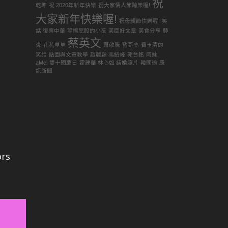
祝
乾坤
祝 2020年新年快樂
祝大家情人節跨樂喔!
大家新年快樂喔!
祝母親節快樂喔!
笑
話 復興中華
等擦屁股的小孩
美圖好文章
美食分享
肺
蔡英文
炎
花花草草
蕭敬騰
豬哥亮
費玉清的
笑話
貼圖與文章教學
趙麗穎 馮紹峰
郭台銘
阿妹
aMei
雙十國慶日
霍建華 林心如 結婚照片
韓國瑜
騰
訊新聞
rs