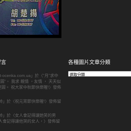
留言
各種圖片文章分類
各
t-ocenka.com.ua
」於〈
“月”求中
種
逢圓”， 我求 親情 ，友情 ， 天天似
圖
圓。 祝大家中秋節快樂喔!
〉發佈
片
文
帥
」於〈
祝元宵節快樂喔!
〉發佈留
章
分
類
帥
」於〈
女人會記得讓她笑的男
男人會記得讓他哭的女人，
〉發佈留