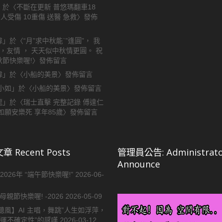
」於〈
不斷在更新 普悠瑪翻車18
7人受傷 10重傷 送醫 急救
〉發佈
偉
」於〈
“月”求中秋能`”逢圓”， 我
 ，友情 ， 天天似中秋情更圓。 祝
秋節快樂喔!
〉發佈留言
偉
」於〈
小船的美景
〉發佈留言
y小如
」於〈
小船的美景
〉發佈留言
龍
」於〈
瑞士直擊 完整記錄 傅達仁
如願安樂死 享年85歲
〉發佈留言
 Recent Posts
管理員公告: Administrato
Announce
2026年 “端午節快樂喔!”
2026-06-
母親節快樂喔! -2026
2026-05-09
聽風】AI 主唱，舞跳”人生如浮萍，
命運不確定性”的感嘆
2026-03-12