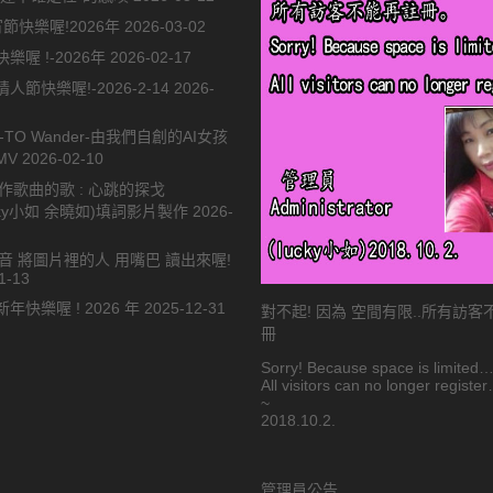
節快樂喔!2026年
2026-03-02
樂喔 !-2026年
2026-02-17
人節快樂喔!-2026-2-14
2026-
-TO Wander-由我們自創的AI女孩
MV
2026-02-10
合作歌曲的歌 : 心跳的探戈
ucky小如 余曉如)填詞影片製作
2026-
語音 將圖片裡的人 用嘴巴 讀出來喔!
1-13
年快樂喔 ! 2026 年
2025-12-31
對不起! 因為 空間有限..所有訪
冊
Sorry! Because space is limited
All visitors can no longer registe
~
2018.10.2.
管理員公告