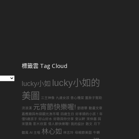
標籤雲 Tag Cloud
lucky小如的
lucky小如
美圖
三王神像
九歲女孩 善心種菜 蓋房子幫助
元宵節快樂喔!
流浪漢
劉德華
動畫文章
嘉應廟與布袋觀光漁市場
四歲生日
好孝順的小孩！年
僅5歲孩子
好山好水
好歌與你分享
安以軒
宋仲基 與
宋慧喬
影片欣賞
情人節快樂喔!
我的設計
散文
月下
林心如
聽風 AI 主唱
林志玲
母親節美圖
牛轉