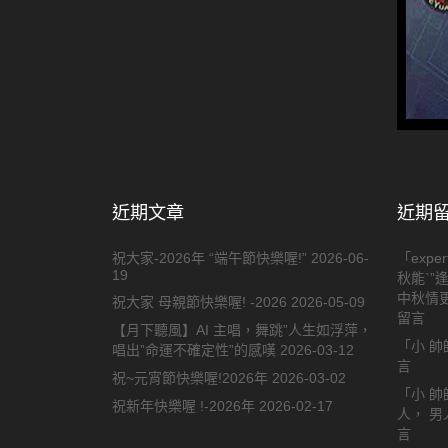
近期文章
近期
祝大家-2026年 “端午節快樂喔!”
2026-06-
「
exper
19
秋能`”
中秋情更
祝大家 母親節快樂喔! -2026
2026-05-09
留言
【月下聽風】AI 主唱，舞跳”人生如浮萍，
「
小 帥
唱出”命運不確定性”的感嘆
2026-03-12
言
祝~元宵節快樂喔!2026年
2026-03-02
「
小 帥
祝新年快樂喔 !-2026年
2026-02-17
人， 
言