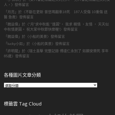
人，
〉發佈留言
「
月亮
」於〈
不斷在更新 普悠瑪翻車18死 187人受傷 10重傷 送
醫 急救
〉發佈留言
「
魏益偉
」於〈
“月”求中秋能`”逢圓”， 我求 親情 ，友情 ， 天天似
中秋情更圓。 祝大家中秋節快樂喔!
〉發佈留言
「
魏益偉
」於〈
小船的美景
〉發佈留言
「
lucky小如
」於〈
小船的美景
〉發佈留言
「
許明龍
」於〈
瑞士直擊 完整記錄 傅達仁永別了 如願安樂死 享年
85歲
〉發佈留言
各種圖片文章分類
各
種
圖
片
標籤雲 Tag Cloud
文
章