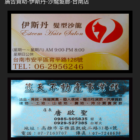
廣告贊助-伊斯丹-沙龍髮廊-台南店