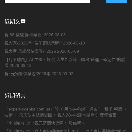
近期文章
祝 88 爸爸 節快樂喔!
2026-08-08
祝大家-2026年 “端午節快樂喔!”
2026-06-19
祝大家 母親節快樂喔! -2026
2026-05-09
【月下聽風】AI 主唱，舞跳”人生如浮萍，唱出”命運不確定性”的感
嘆
2026-03-12
祝~元宵節快樂喔!2026年
2026-03-02
近期留言
「
expert-ocenka.com.ua
」於〈
“月”求中秋能`”逢圓”， 我求 親情 ，
友情 ， 天天似中秋情更圓。 祝大家中秋節快樂喔!
〉發佈留言
「
小 帥帥
」於〈
祝元宵節快樂喔!
〉發佈留言
「
小 帥帥
」於〈
女人會記得讓她笑的男人， 男人會記得讓他哭的女