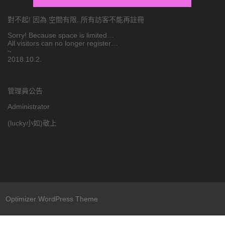
對不起! 因為 空間有限..所有訪客不能再註冊
Sorry! Because space is limited…
All visitors can no longer register…
~
2018.10.2.
管理員公告
Administrator
(lucky小如)敬上
Optimizer WordPress Theme