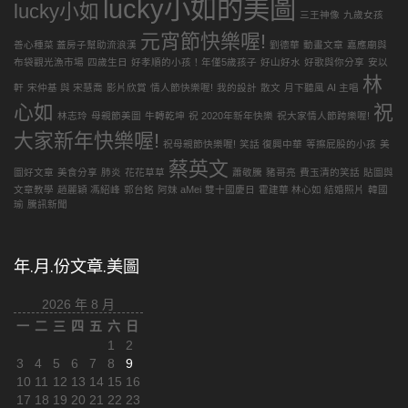
lucky小如的美圖
分
lucky小如
三王神像
九歲女孩
類
元宵節快樂喔!
善心種菜 蓋房子幫助流浪漢
劉德華
動畫文章
嘉應廟與
布袋觀光漁市場
四歲生日
好孝順的小孩！年僅5歲孩子
好山好水
好歌與你分享
安以
林
軒
宋仲基 與 宋慧喬
影片欣賞
情人節快樂喔!
我的設計
散文
月下聽風 AI 主唱
心如
祝
林志玲
母親節美圖
牛轉乾坤
祝 2020年新年快樂
祝大家情人節跨樂喔!
大家新年快樂喔!
祝母親節快樂喔!
笑話 復興中華
等擦屁股的小孩
美
蔡英文
圖好文章
美食分享
肺炎
花花草草
蕭敬騰
豬哥亮
費玉清的笑話
貼圖與
文章教學
趙麗穎 馮紹峰
郭台銘
阿妹 aMei
雙十國慶日
霍建華 林心如 結婚照片
韓國
瑜
騰訊新聞
年.月.份文章.美圖
2026 年 8 月
一
二
三
四
五
六
日
1
2
3
4
5
6
7
8
9
10
11
12
13
14
15
16
17
18
19
20
21
22
23