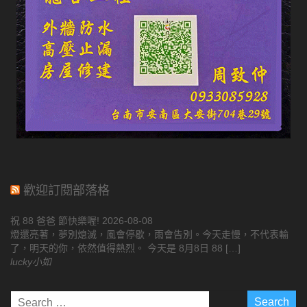
歡迎訂閱部落格
祝 88 爸爸 節快樂喔!
2026-08-08
燈還亮著，夢別熄滅，風會停歇，雨會告別。今天走慢，不代表輸
了，明天的你，依然值得熱烈。 今天是 8月8日 88 […]
lucky小如