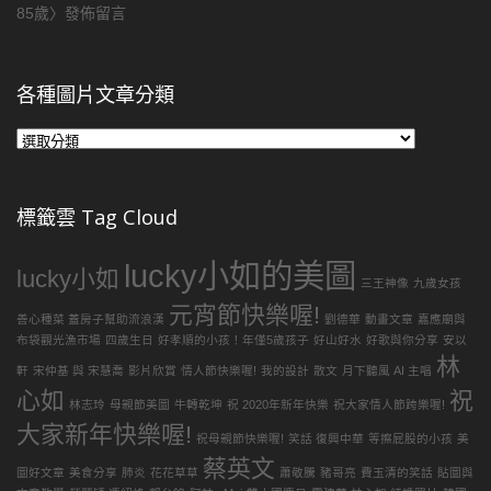
85歲
〉發佈留言
各種圖片文章分類
各
種
圖
片
標籤雲 Tag Cloud
文
章
lucky小如的美圖
分
lucky小如
三王神像
九歲女孩
類
元宵節快樂喔!
善心種菜 蓋房子幫助流浪漢
劉德華
動畫文章
嘉應廟與
布袋觀光漁市場
四歲生日
好孝順的小孩！年僅5歲孩子
好山好水
好歌與你分享
安以
林
軒
宋仲基 與 宋慧喬
影片欣賞
情人節快樂喔!
我的設計
散文
月下聽風 AI 主唱
心如
祝
林志玲
母親節美圖
牛轉乾坤
祝 2020年新年快樂
祝大家情人節跨樂喔!
大家新年快樂喔!
祝母親節快樂喔!
笑話 復興中華
等擦屁股的小孩
美
蔡英文
圖好文章
美食分享
肺炎
花花草草
蕭敬騰
豬哥亮
費玉清的笑話
貼圖與