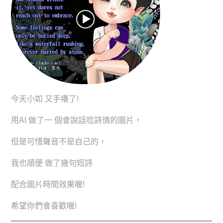
今天小如 又手癢了!
用AI 做了一 個會說話唸詩情的圖片，
但是可惜聲音不是自己的，
我也順便 做了幾句短詩
配合圖片時間效果喔!
希望你們會喜歡喔!