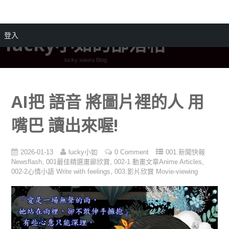
登入
lucky小如的部落格
lucky xiaoru Blog
AI把 語音 將圖片裡的人 用
嘴巴 讀出來喔!
2026-01-13
lucky小如
0 Comment
001.新聞快報
,
,
,
Newsflash
001最佳精選畫廊欣賞
002-1.動畫文章Anime Articles
,
002-2心情小語 Write with feelings
003.影片欣賞 Movie-viewing
視
訊
播