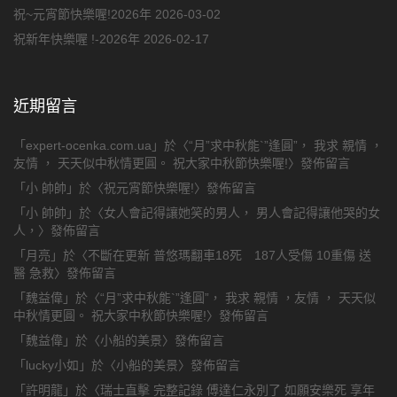
祝~元宵節快樂喔!2026年
2026-03-02
祝新年快樂喔 !-2026年
2026-02-17
近期留言
「
expert-ocenka.com.ua
」於〈
“月”求中秋能`”逢圓”， 我求 親情 ，
友情 ， 天天似中秋情更圓。 祝大家中秋節快樂喔!
〉發佈留言
「
小 帥帥
」於〈
祝元宵節快樂喔!
〉發佈留言
「
小 帥帥
」於〈
女人會記得讓她笑的男人， 男人會記得讓他哭的女
人，
〉發佈留言
「
月亮
」於〈
不斷在更新 普悠瑪翻車18死 187人受傷 10重傷 送
醫 急救
〉發佈留言
「
魏益偉
」於〈
“月”求中秋能`”逢圓”， 我求 親情 ，友情 ， 天天似
中秋情更圓。 祝大家中秋節快樂喔!
〉發佈留言
「
魏益偉
」於〈
小船的美景
〉發佈留言
「
lucky小如
」於〈
小船的美景
〉發佈留言
「
許明龍
」於〈
瑞士直擊 完整記錄 傅達仁永別了 如願安樂死 享年