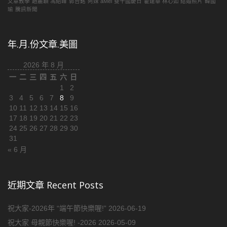
文章教學
趙麗穎 馮紹峰
郭台銘
阿妹 aMei
雙十國慶日
霍建華 林心如 結婚照片
韓國
瑜
騰訊新聞
年.月.份文章.美圖
2026 年 8 月
一
二
三
四
五
六
日
1
2
3
4
5
6
7
8
9
10
11
12
13
14
15
16
17
18
19
20
21
22
23
24
25
26
27
28
29
30
31
« 6 月
近期文章 Recent Posts
祝大家-2026年 “端午節快樂喔!”
2026-06-19
祝大家 母親節快樂喔! -2026
2026-05-09