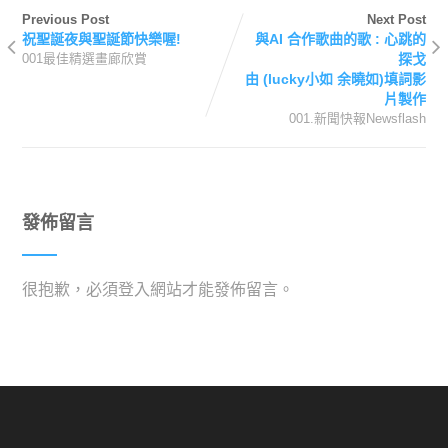
Previous Post
Next Post
祝聖誕夜與聖誕節快樂喔!
與AI 合作歌曲的歌 : 心跳的
001最佳精選畫廊欣賞
探戈
由 (lucky小如 余曉如)填詞影
片製作
001.新聞快報Newsflash
發佈留言
很抱歉，必須
登入
網站才能發佈留言。